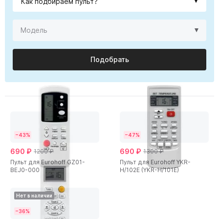
Подобрать
−43%
−47%
690 ₽
690 ₽
1200 ₽
1300 ₽
Пульт для Eurohoff GZ01-
Пульт для Eurohoff YKR-
BEJ0-000
H/102E (YKR-H/101E)
Нет в наличии
−36%