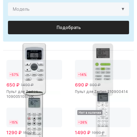
Подобрать
−57%
−14%
650 ₽
690 ₽
1490 ₽
800 ₽
Пульт для Zerten
Пульт для Zerten 210900414
1090051057HK
Нет в наличии
−15%
−26%
1290 ₽
1490 ₽
1500 ₽
1990 ₽