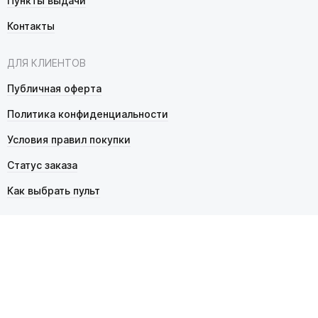
Пункты выдачи
Контакты
ДЛЯ КЛИЕНТОВ
Публичная оферта
Политика конфиденциальности
Условия правил покупки
Статус заказа
Как выбрать пульт
© 2026 Pultmarket.ru. Все права защищены.
ИП Фалько Станислав Сергеевич, ОГРНИП 314343529600025,
ИНН 343525748469. Продажа товаров осуществляется
в соответствии с
публичной офертой
.