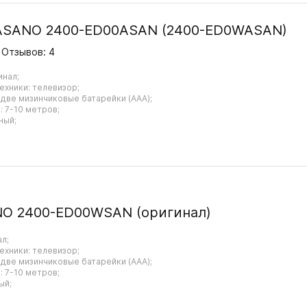
 ASANO 2400-ED00ASAN (2400-ED0WASAN)
Отзывов: 4
инал;
ехники: телевизор;
 две мизинчиковые батарейки (AAA);
 7-10 метров;
ный;
NO 2400-ED00WSAN (оригинал)
ал;
ехники: телевизор;
 две мизинчиковые батарейки (AAA);
 7-10 метров;
ый;