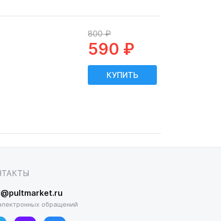
800 ₽
590 ₽
НТАКТЫ
l@pultmarket.ru
электронных обращений