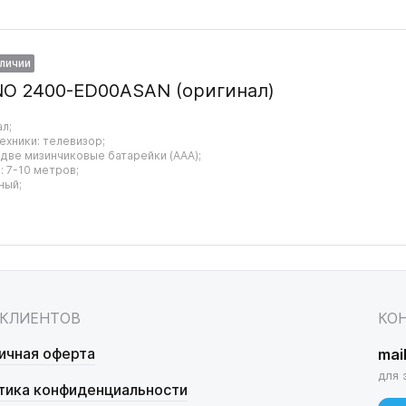
аличии
NO 2400-ED00ASAN (оригинал)
ал;
ехники: телевизор;
 две мизинчиковые батарейки (AAA);
 7-10 метров;
ный;
 КЛИЕНТОВ
КО
ичная оферта
mai
для 
тика конфиденциальности