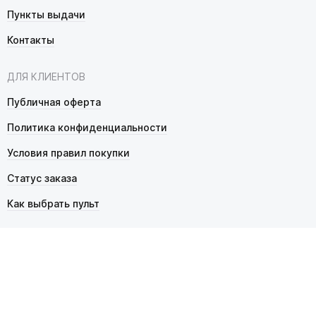
Пункты выдачи
Контакты
ДЛЯ КЛИЕНТОВ
Публичная оферта
Политика конфиденциальности
Условия правил покупки
Статус заказа
Как выбрать пульт
© 2026 Pultmarket.ru. Все права защищены.
ИП Фалько Станислав Сергеевич, ОГРНИП 314343529600025,
ИНН 343525748469. Продажа товаров осуществляется
в соответствии с
публичной офертой
.