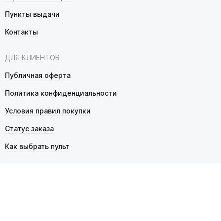
Пункты выдачи
Контакты
ДЛЯ КЛИЕНТОВ
Публичная оферта
Политика конфиденциальности
Условия правил покупки
Статус заказа
Как выбрать пульт
© 2026 Pultmarket.ru. Все права защищены.
ИП Фалько Станислав Сергеевич, ОГРНИП 314343529600025,
ИНН 343525748469. Продажа товаров осуществляется
в соответствии с
публичной офертой
.