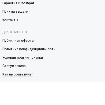
Гарантия и возврат
Пункты выдачи
Контакты
ДЛЯ КЛИЕНТОВ
Публичная оферта
Политика конфиденциальности
Условия правил покупки
Статус заказа
Как выбрать пульт
© 2026 Pultmarket.ru. Все права защищены.
ИП Фалько Станислав Сергеевич, ОГРНИП 314343529600025,
ИНН 343525748469. Продажа товаров осуществляется
в соответствии с
публичной офертой
.