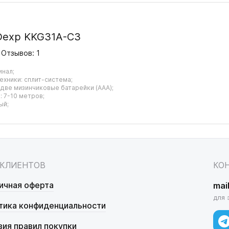
Dexp KKG31A-C3
Отзывов: 1
инал;
ехники: сплит-система;
 две мизинчиковые батарейки (AAA);
 7-10 метров;
ый;
 КЛИЕНТОВ
КО
ичная оферта
mai
для 
тика конфиденциальности
вия правил покупки