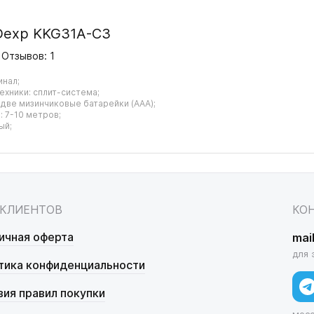
Dexp KKG31A-C3
Отзывов: 1
инал;
ехники: сплит-система;
 две мизинчиковые батарейки (AAA);
 7-10 метров;
ый;
 КЛИЕНТОВ
КО
ичная оферта
mai
для 
тика конфиденциальности
вия правил покупки