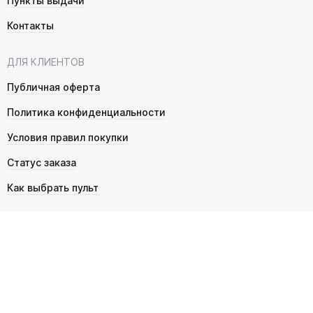
Пункты выдачи
Контакты
ДЛЯ КЛИЕНТОВ
Публичная оферта
Политика конфиденциальности
Условия правил покупки
Статус заказа
Как выбрать пульт
© 2026 Pultmarket.ru. Все права защищены.
ИП Фалько Станислав Сергеевич, ОГРНИП 314343529600025,
ИНН 343525748469. Продажа товаров осуществляется
в соответствии с
публичной офертой
.