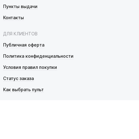
Пункты выдачи
Контакты
ДЛЯ КЛИЕНТОВ
Публичная оферта
Политика конфиденциальности
Условия правил покупки
Статус заказа
Как выбрать пульт
© 2026 Pultmarket.ru. Все права защищены.
ИП Фалько Станислав Сергеевич, ОГРНИП 314343529600025,
ИНН 343525748469. Продажа товаров осуществляется
в соответствии с
публичной офертой
.