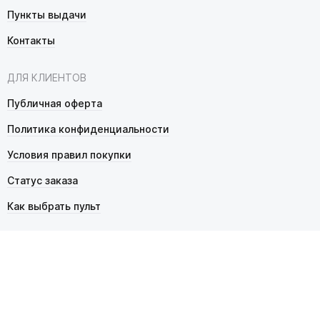
Пункты выдачи
Контакты
ДЛЯ КЛИЕНТОВ
Публичная оферта
Политика конфиденциальности
Условия правил покупки
Статус заказа
Как выбрать пульт
© 2026 Pultmarket.ru. Все права защищены.
ИП Фалько Станислав Сергеевич, ОГРНИП 314343529600025,
ИНН 343525748469. Продажа товаров осуществляется
в соответствии с
публичной офертой
.