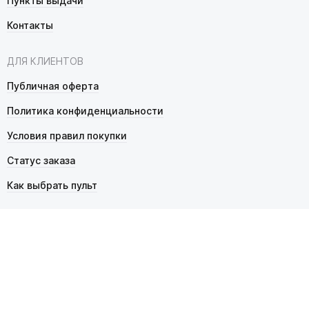
Пункты выдачи
Контакты
ДЛЯ КЛИЕНТОВ
Публичная оферта
Политика конфиденциальности
Условия правил покупки
Статус заказа
Как выбрать пульт
© 2026 Pultmarket.ru. Все права защищены.
ИП Фалько Станислав Сергеевич, ОГРНИП 314343529600025,
ИНН 343525748469. Продажа товаров осуществляется
в соответствии с
публичной офертой
.