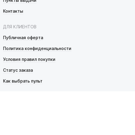
Пункты выдачи
Контакты
ДЛЯ КЛИЕНТОВ
Публичная оферта
Политика конфиденциальности
Условия правил покупки
Статус заказа
Как выбрать пульт
© 2026 Pultmarket.ru. Все права защищены.
ИП Фалько Станислав Сергеевич, ОГРНИП 314343529600025,
ИНН 343525748469. Продажа товаров осуществляется
в соответствии с
публичной офертой
.