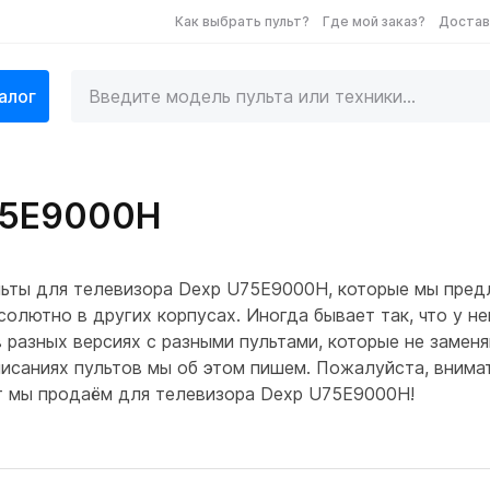
Как выбрать пульт?
Где мой заказ?
Достав
алог
75E9000H
ьты для телевизора Dexp U75E9000H, которые мы пред
солютно в других корпусах. Иногда бывает так, что у н
разных версиях с разными пультами, которые не заменя
писаниях пультов мы об этом пишем. Пожалуйста, внима
льт мы продаём для телевизора Dexp U75E9000H!