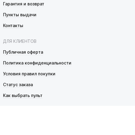
Гарантия и возврат
Пункты выдачи
Контакты
ДЛЯ КЛИЕНТОВ
Публичная оферта
Политика конфиденциальности
Условия правил покупки
Статус заказа
Как выбрать пульт
© 2026 Pultmarket.ru. Все права защищены.
ИП Фалько Станислав Сергеевич, ОГРНИП 314343529600025,
ИНН 343525748469. Продажа товаров осуществляется
в соответствии с
публичной офертой
.