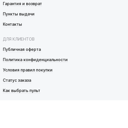
Гарантия и возврат
Пункты выдачи
Контакты
ДЛЯ КЛИЕНТОВ
Публичная оферта
Политика конфиденциальности
Условия правил покупки
Статус заказа
Как выбрать пульт
© 2026 Pultmarket.ru. Все права защищены.
ИП Фалько Станислав Сергеевич, ОГРНИП 314343529600025,
ИНН 343525748469. Продажа товаров осуществляется
в соответствии с
публичной офертой
.