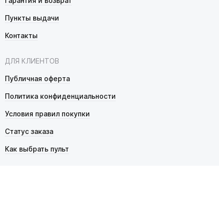
Гарантия и возврат
Пункты выдачи
Контакты
ДЛЯ КЛИЕНТОВ
Публичная оферта
Политика конфиденциальности
Условия правил покупки
Статус заказа
Как выбрать пульт
© 2026 Pultmarket.ru. Все права защищены.
ИП Фалько Станислав Сергеевич, ОГРНИП 314343529600025,
ИНН 343525748469. Продажа товаров осуществляется
в соответствии с
публичной офертой
.