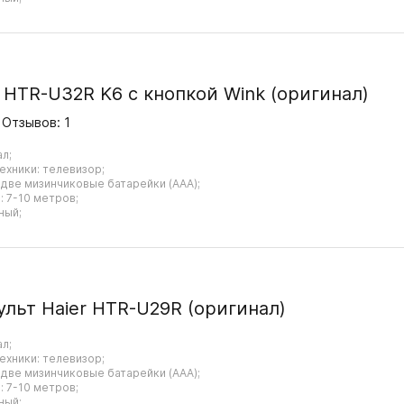
r HTR-U32R K6 с кнопкой Wink (оригинал)
Отзывов: 1
ал;
ехники: телевизор;
 две мизинчиковые батарейки (AAA);
 7-10 метров;
ный;
ульт Haier HTR-U29R (оригинал)
ал;
ехники: телевизор;
 две мизинчиковые батарейки (AAA);
 7-10 метров;
ный;