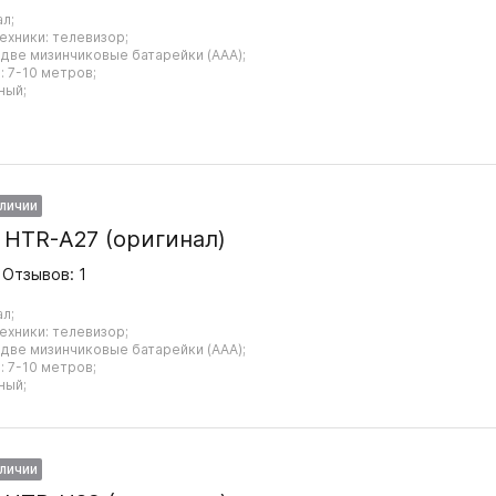
ал;
ехники: телевизор;
 две мизинчиковые батарейки (AAA);
 7-10 метров;
ный;
аличии
r HTR-A27 (оригинал)
Отзывов: 1
ал;
ехники: телевизор;
 две мизинчиковые батарейки (AAA);
 7-10 метров;
ный;
аличии