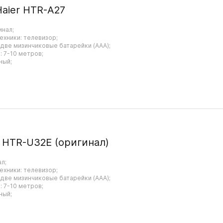
Haier HTR-A27
инал;
ехники: телевизор;
 две мизинчиковые батарейки (AAA);
 7-10 метров;
ный;
r HTR-U32E (оригинал)
ал;
ехники: телевизор;
 две мизинчиковые батарейки (AAA);
 7-10 метров;
ный;