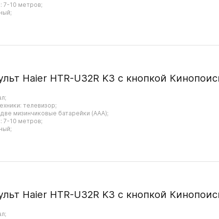
 7-10 метров;
ный;
ульт Haier HTR-U32R K3 с кнопкой Кинопоис
ал;
ехники: телевизор;
 две мизинчиковые батарейки (AAA);
 7-10 метров;
ный;
ульт Haier HTR-U32R K3 с кнопкой Кинопоис
ал;