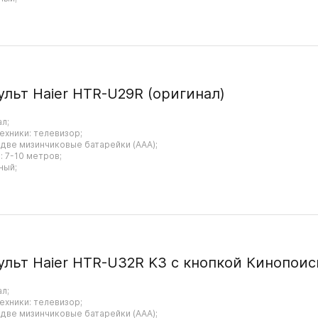
ульт Haier HTR-U29R (оригинал)
ал;
ехники: телевизор;
 две мизинчиковые батарейки (AAA);
 7-10 метров;
ный;
ульт Haier HTR-U32R K3 с кнопкой Кинопоис
ал;
ехники: телевизор;
 две мизинчиковые батарейки (AAA);