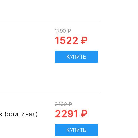
1790 ₽
1522 ₽
2490 ₽
2291 ₽
к (оригинал)