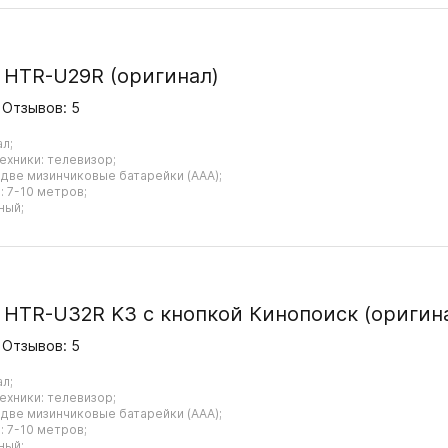
r HTR-U29R (оригинал)
Отзывов: 5
ал;
ехники: телевизор;
 две мизинчиковые батарейки (AAA);
 7-10 метров;
ный;
r HTR-U32R K3 с кнопкой Кинопоиск (оригин
Отзывов: 5
ал;
ехники: телевизор;
 две мизинчиковые батарейки (AAA);
 7-10 метров;
ный;