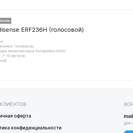
аличии
Hisense ERF236H (голосовой)
ал;
ехники: телевизор;
 две мизинчиковые батарейки (AAA);
 7-10 метров;
ный;
 КЛИЕНТОВ
КО
ичная оферта
mai
для 
тика конфиденциальности