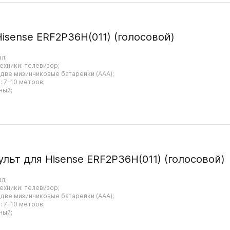
Hisense ERF2P36H(011) (голосовой)
ал;
ехники: телевизор;
 две мизинчиковые батарейки (AAA);
 7-10 метров;
ный;
ульт для Hisense ERF2P36H(011) (голосовой)
ал;
ехники: телевизор;
 две мизинчиковые батарейки (AAA);
 7-10 метров;
ный;