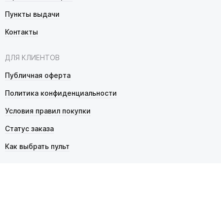
Пункты выдачи
Контакты
ДЛЯ КЛИЕНТОВ
Публичная оферта
Политика конфиденциальности
Условия правил покупки
Статус заказа
Как выбрать пульт
© 2026 Pultmarket.ru. Все права защищены.
ИП Фалько Станислав Сергеевич, ОГРНИП 314343529600025,
ИНН 343525748469. Продажа товаров осуществляется
в соответствии с
публичной офертой
.