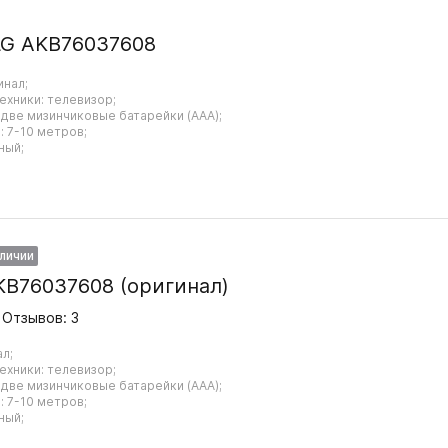
LG AKB76037608
инал;
ехники: телевизор;
 две мизинчиковые батарейки (AAA);
 7-10 метров;
ный;
аличии
KB76037608 (оригинал)
Отзывов: 3
ал;
ехники: телевизор;
 две мизинчиковые батарейки (AAA);
 7-10 метров;
ный;