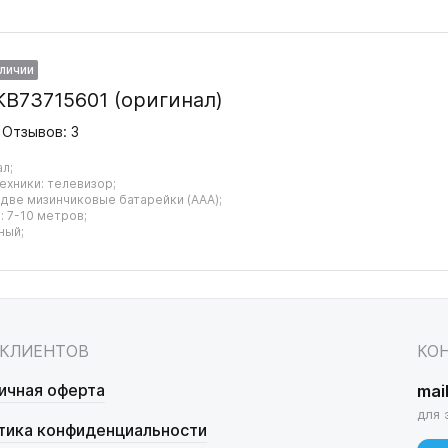
аличии
KB73715601 (оригинал)
Отзывов: 3
ал;
ехники: телевизор;
 две мизинчиковые батарейки (AAA);
 7-10 метров;
ный;
 КЛИЕНТОВ
КО
ичная оферта
mai
для 
тика конфиденциальности