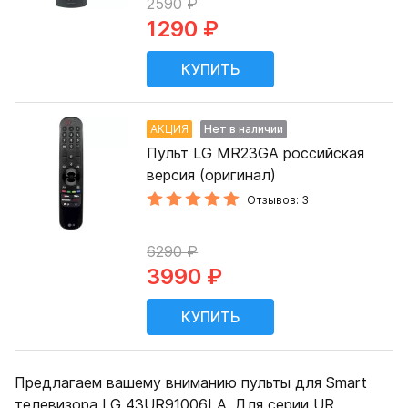
2590 ₽
1290 ₽
АКЦИЯ
Нет в наличии
Пульт LG MR23GA российская
версия (оригинал)
Отзывов: 3
6290 ₽
3990 ₽
Предлагаем вашему вниманию пульты для Smart
телевизора LG 43UR91006LA. Для серии UR