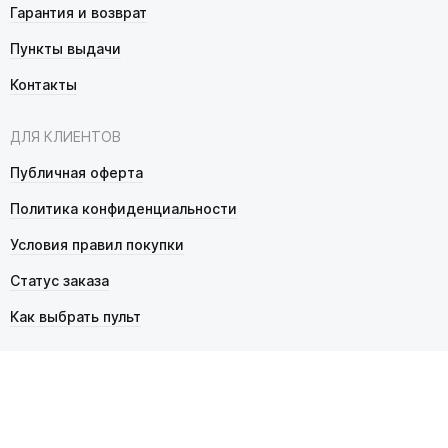
Гарантия и возврат
Пункты выдачи
Контакты
ДЛЯ КЛИЕНТОВ
Публичная оферта
Политика конфиденциальности
Условия правил покупки
Статус заказа
Как выбрать пульт
© 2026 Pultmarket.ru. Все права защищены.
ИП Фалько Станислав Сергеевич, ОГРНИП 314343529600025,
ИНН 343525748469. Продажа товаров осуществляется
в соответствии с
публичной офертой
.