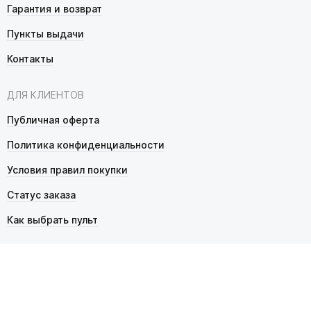
Гарантия и возврат
Пункты выдачи
Контакты
ДЛЯ КЛИЕНТОВ
Публичная оферта
Политика конфиденциальности
Условия правил покупки
Статус заказа
Как выбрать пульт
© 2026 Pultmarket.ru. Все права защищены.
ИП Фалько Станислав Сергеевич, ОГРНИП 314343529600025,
ИНН 343525748469. Продажа товаров осуществляется
в соответствии с
публичной офертой
.