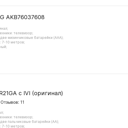
LG AKB76037608
инал;
ехники: телевизор;
 две мизинчиковые батарейки (AAA);
 7-10 метров;
ный;
21GA с IVI (оригинал)
Отзывов: 11
ал;
ехники: телевизор;
 две пальчиковые батарейки (AA);
 7-10 метров;