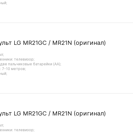
ный;
ульт LG MR21GC / MR21N (оригинал)
ал;
ехники: телевизор;
 две пальчиковые батарейки (AA);
 7-10 метров;
ный;
ульт LG MR21GC / MR21N (оригинал)
ал;
ехники: телевизор;