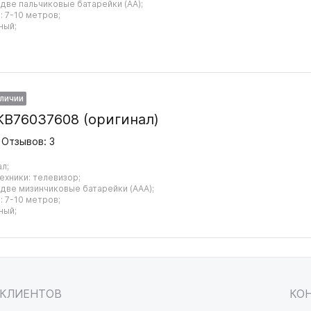
 две пальчиковые батарейки (AA);
 7-10 метров;
ный;
аличии
KB76037608 (оригинал)
Отзывов: 3
ал;
ехники: телевизор;
 две мизинчиковые батарейки (AAA);
 7-10 метров;
ный;
 КЛИЕНТОВ
КО