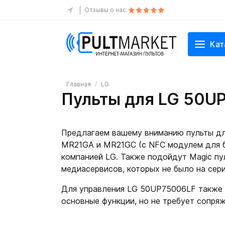
Отзывы о нас
Кат
Главная
LG
Пульты для LG 50UP
Предлагаем вашему вниманию пульты дл
MR21GA и MR21GC (с NFC модулем для б
компанией LG. Также подойдут Magic пу
медиасервисов, которых не было на сер
Для управления LG 50UP75006LF также 
основные функции, но не требует сопряж