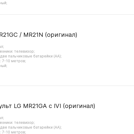
ный;
R21GC / MR21N (оригинал)
ал;
ехники: телевизор;
 две пальчиковые батарейки (AA);
 7-10 метров;
ный;
ульт LG MR21GA с IVI (оригинал)
ал;
ехники: телевизор;
 две пальчиковые батарейки (AA);
 7-10 метров;