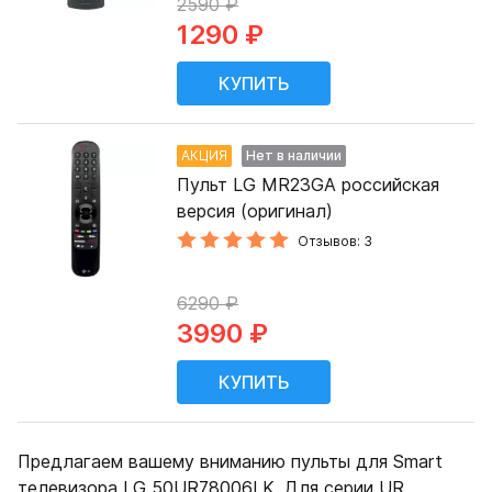
2590 ₽
1290 ₽
АКЦИЯ
Нет в наличии
Пульт LG MR23GA российская
версия (оригинал)
Отзывов: 3
6290 ₽
3990 ₽
Предлагаем вашему вниманию пульты для Smart
телевизора LG 50UR78006LK. Для серии UR