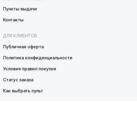
Пункты выдачи
Контакты
ДЛЯ КЛИЕНТОВ
Публичная оферта
Политика конфиденциальности
Условия правил покупки
Статус заказа
Как выбрать пульт
© 2026 Pultmarket.ru. Все права защищены.
ИП Фалько Станислав Сергеевич, ОГРНИП 314343529600025,
ИНН 343525748469. Продажа товаров осуществляется
в соответствии с
публичной офертой
.