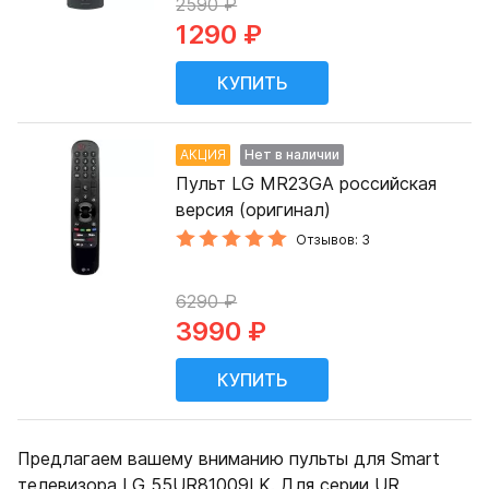
2590 ₽
1290 ₽
АКЦИЯ
Нет в наличии
Пульт LG MR23GA российская
версия (оригинал)
Отзывов: 3
6290 ₽
3990 ₽
Предлагаем вашему вниманию пульты для Smart
телевизора LG 55UR81009LK. Для серии UR