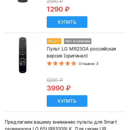
2590 ₽
1290 ₽
АКЦИЯ
Нет в наличии
Пульт LG MR23GA российская
версия (оригинал)
Отзывов: 3
6290 ₽
3990 ₽
Предлагаем вашему вниманию пульты для Smart
телевизора LG 65UR81009LK. Для серии UR