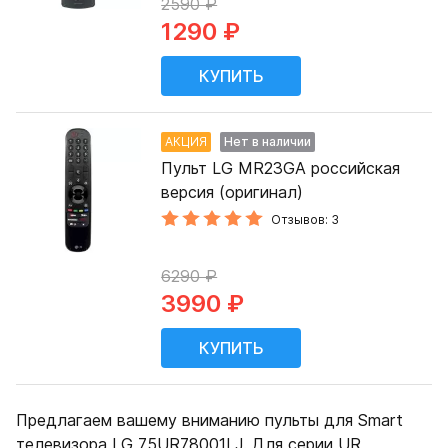
2590 ₽
1290 ₽
АКЦИЯ
Нет в наличии
Пульт LG MR23GA российская
версия (оригинал)
Отзывов: 3
6290 ₽
3990 ₽
Предлагаем вашему вниманию пульты для Smart
телевизора LG 75UR78001LJ. Для серии UR