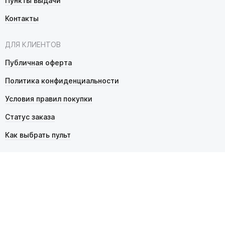
Пункты выдачи
Контакты
ДЛЯ КЛИЕНТОВ
Публичная оферта
Политика конфиденциальности
Условия правил покупки
Статус заказа
Как выбрать пульт
© 2026 Pultmarket.ru. Все права защищены.
ИП Фалько Станислав Сергеевич, ОГРНИП 314343529600025,
ИНН 343525748469. Продажа товаров осуществляется
в соответствии с
публичной офертой
.