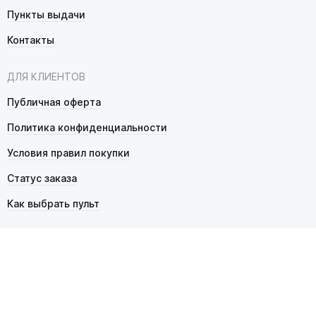
Пункты выдачи
Контакты
ДЛЯ КЛИЕНТОВ
Публичная оферта
Политика конфиденциальности
Условия правил покупки
Статус заказа
Как выбрать пульт
© 2026 Pultmarket.ru. Все права защищены.
ИП Фалько Станислав Сергеевич, ОГРНИП 314343529600025,
ИНН 343525748469. Продажа товаров осуществляется
в соответствии с
публичной офертой
.