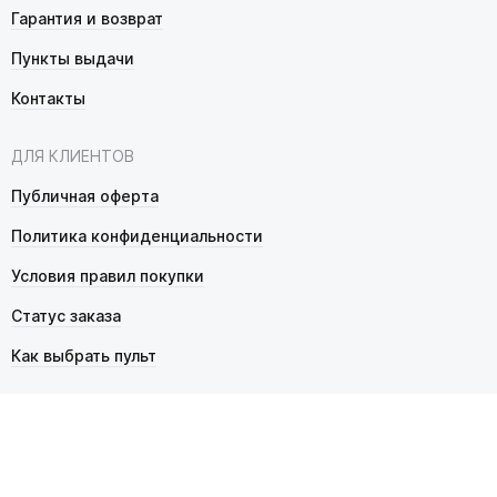
Гарантия и возврат
Пункты выдачи
Контакты
ДЛЯ КЛИЕНТОВ
Публичная оферта
Политика конфиденциальности
Условия правил покупки
Статус заказа
Как выбрать пульт
© 2026 Pultmarket.ru. Все права защищены.
ИП Фалько Станислав Сергеевич, ОГРНИП 314343529600025,
ИНН 343525748469. Продажа товаров осуществляется
в соответствии с
публичной офертой
.