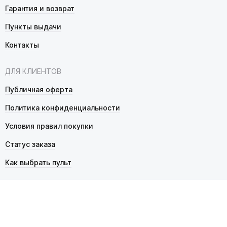
Гарантия и возврат
Пункты выдачи
Контакты
ДЛЯ КЛИЕНТОВ
Публичная оферта
Политика конфиденциальности
Условия правил покупки
Статус заказа
Как выбрать пульт
© 2026 Pultmarket.ru. Все права защищены.
ИП Фалько Станислав Сергеевич, ОГРНИП 314343529600025,
ИНН 343525748469. Продажа товаров осуществляется
в соответствии с
публичной офертой
.