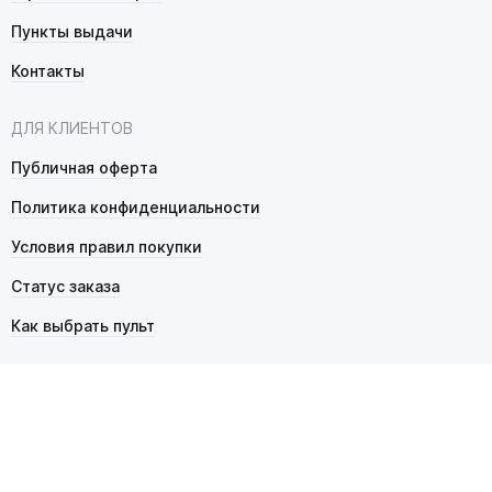
Пункты выдачи
Контакты
ДЛЯ КЛИЕНТОВ
Публичная оферта
Политика конфиденциальности
Условия правил покупки
Статус заказа
Как выбрать пульт
© 2026 Pultmarket.ru. Все права защищены.
ИП Фалько Станислав Сергеевич, ОГРНИП 314343529600025,
ИНН 343525748469. Продажа товаров осуществляется
в соответствии с
публичной офертой
.