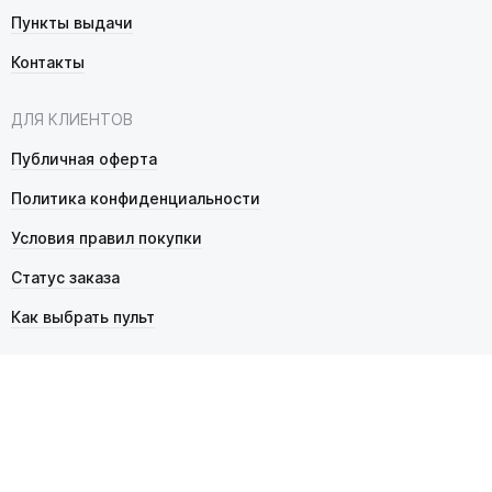
Пункты выдачи
Контакты
ДЛЯ КЛИЕНТОВ
Публичная оферта
Политика конфиденциальности
Условия правил покупки
Статус заказа
Как выбрать пульт
© 2026 Pultmarket.ru. Все права защищены.
ИП Фалько Станислав Сергеевич, ОГРНИП 314343529600025,
ИНН 343525748469. Продажа товаров осуществляется
в соответствии с
публичной офертой
.