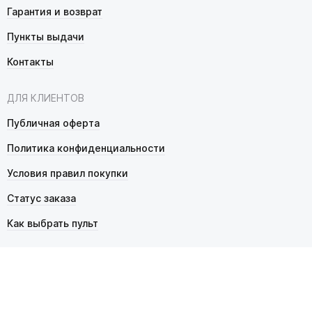
Гарантия и возврат
Пункты выдачи
Контакты
ДЛЯ КЛИЕНТОВ
Публичная оферта
Политика конфиденциальности
Условия правил покупки
Статус заказа
Как выбрать пульт
© 2026 Pultmarket.ru. Все права защищены.
ИП Фалько Станислав Сергеевич, ОГРНИП 314343529600025,
ИНН 343525748469. Продажа товаров осуществляется
в соответствии с
публичной офертой
.