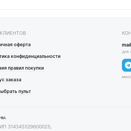
 КЛИЕНТОВ
КО
ичная оферта
mai
для 
тика конфиденциальности
вия правил покупки
мес
ус заказа
выбрать пульт
ны.
НИП 314343529600025,