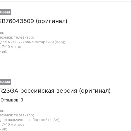
аличии
KB76043509 (оригинал)
ал;
ехники: телевизор;
 две мизинчиковые батарейки (AAA);
 7-10 метров;
ный;
аличии
R23GA российская версия (оригинал)
Отзывов: 3
ал;
ехники: телевизор;
 две пальчиковые батарейки (AA);
 7-10 метров;
ный;