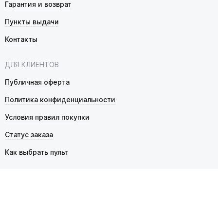
Гарантия и возврат
Пункты выдачи
Контакты
ДЛЯ КЛИЕНТОВ
Публичная оферта
Политика конфиденциальности
Условия правил покупки
Статус заказа
Как выбрать пульт
© 2026 Pultmarket.ru. Все права защищены.
ИП Фалько Станислав Сергеевич, ОГРНИП 314343529600025,
ИНН 343525748469. Продажа товаров осуществляется
в соответствии с
публичной офертой
.