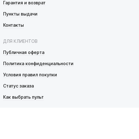
Гарантия и возврат
Пункты выдачи
Контакты
ДЛЯ КЛИЕНТОВ
Публичная оферта
Политика конфиденциальности
Условия правил покупки
Статус заказа
Как выбрать пульт
© 2026 Pultmarket.ru. Все права защищены.
ИП Фалько Станислав Сергеевич, ОГРНИП 314343529600025,
ИНН 343525748469. Продажа товаров осуществляется
в соответствии с
публичной офертой
.