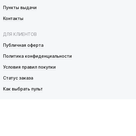
Пункты выдачи
Контакты
ДЛЯ КЛИЕНТОВ
Публичная оферта
Политика конфиденциальности
Условия правил покупки
Статус заказа
Как выбрать пульт
© 2026 Pultmarket.ru. Все права защищены.
ИП Фалько Станислав Сергеевич, ОГРНИП 314343529600025,
ИНН 343525748469. Продажа товаров осуществляется
в соответствии с
публичной офертой
.