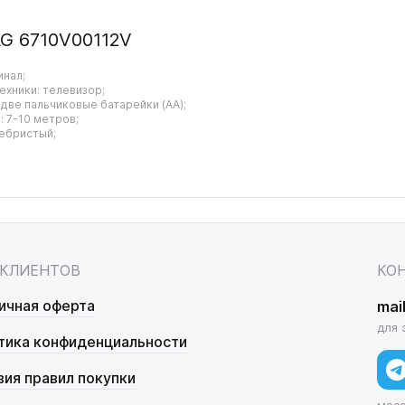
LG 6710V00112V
инал;
ехники: телевизор;
 две пальчиковые батарейки (AA);
 7-10 метров;
ребристый;
 КЛИЕНТОВ
КО
ичная оферта
mai
для 
тика конфиденциальности
вия правил покупки