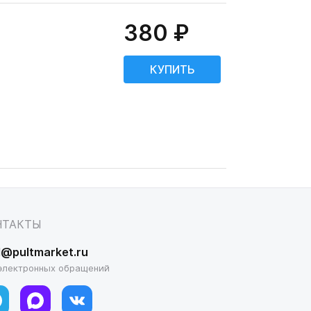
380 ₽
НТАКТЫ
l@pultmarket.ru
электронных обращений