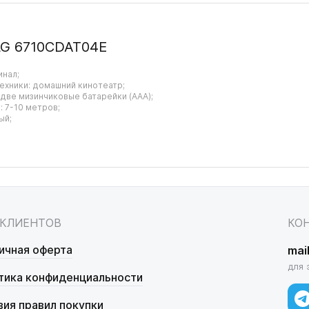
LG 6710CDAT04E
инал;
ехники: домашний кинотеатр;
 две мизинчиковые батарейки (AAA);
 7-10 метров;
ый;
 КЛИЕНТОВ
КО
ичная оферта
mai
для 
тика конфиденциальности
вия правил покупки