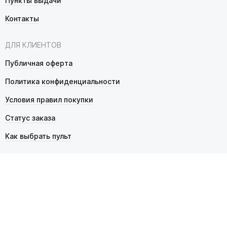
Пункты выдачи
Контакты
ДЛЯ КЛИЕНТОВ
Публичная оферта
Политика конфиденциальности
Условия правил покупки
Статус заказа
Как выбрать пульт
© 2026 Pultmarket.ru. Все права защищены.
ИП Фалько Станислав Сергеевич, ОГРНИП 314343529600025,
ИНН 343525748469. Продажа товаров осуществляется
в соответствии с
публичной офертой
.