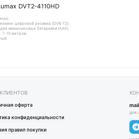
Lumax DVT2-4110HD
инал;
ехники: цифровой ресивер (DVB-T2);
 две мизинчиковые батарейки (AAA);
 7-10 метров;
ный;
 КЛИЕНТОВ
КО
ичная оферта
mai
для 
тика конфиденциальности
вия правил покупки