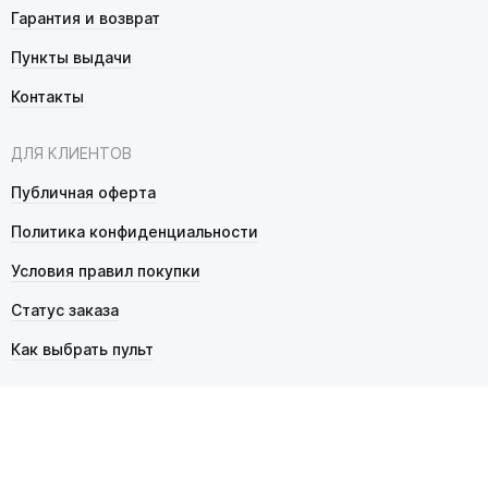
Гарантия и возврат
Пункты выдачи
Контакты
ДЛЯ КЛИЕНТОВ
Публичная оферта
Политика конфиденциальности
Условия правил покупки
Статус заказа
Как выбрать пульт
© 2026 Pultmarket.ru. Все права защищены.
ИП Фалько Станислав Сергеевич, ОГРНИП 314343529600025,
ИНН 343525748469. Продажа товаров осуществляется
в соответствии с
публичной офертой
.