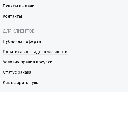
Пункты выдачи
Контакты
ДЛЯ КЛИЕНТОВ
Публичная оферта
Политика конфиденциальности
Условия правил покупки
Статус заказа
Как выбрать пульт
© 2026 Pultmarket.ru. Все права защищены.
ИП Фалько Станислав Сергеевич, ОГРНИП 314343529600025,
ИНН 343525748469. Продажа товаров осуществляется
в соответствии с
публичной офертой
.