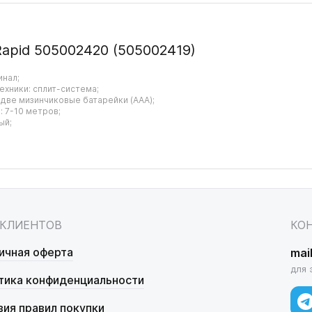
Rapid 505002420 (505002419)
инал;
ехники: сплит-система;
 две мизинчиковые батарейки (AAA);
 7-10 метров;
ый;
 КЛИЕНТОВ
КО
ичная оферта
mai
для 
тика конфиденциальности
вия правил покупки